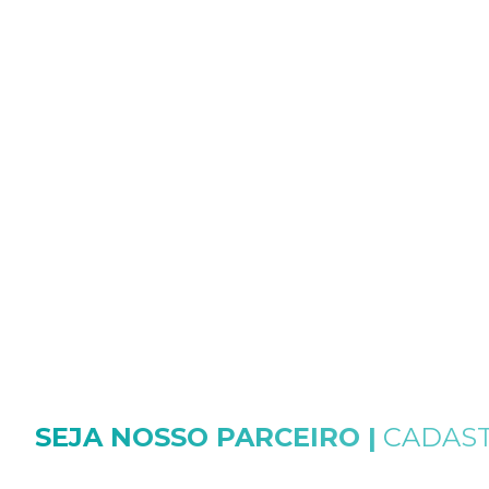
Quando falamos de hospitais, falamos sobre
o que há de mais importante: a vida do
paciente.
Por isso, trabalhamos com produtos de alta
qualidade, confiabilidade e tecnologia de
ponta, sempre aliados a um atendimento
humanizado e próximo dos nossos parceiros.
SEJA NOSSO PARCEIRO |
CADAST